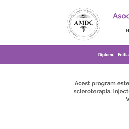
Asoc
H
Diplome - Editia
Acest program este
scleroterapia, inject
V