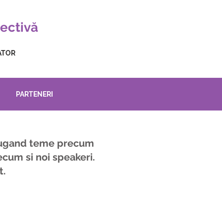
ectivă
ATOR
PARTENERI
daugand teme precum
ecum si noi speakeri.
t.