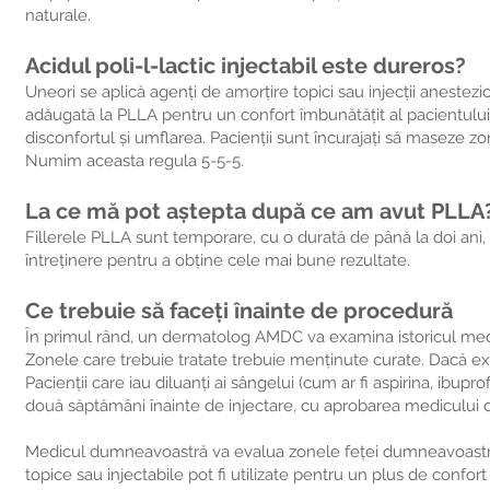
naturale.
Acidul poli-l-lactic injectabil este dureros?
Uneori se aplică agenți de amorțire topici sau injecții aneste
adăugată la PLLA pentru un confort îmbunătățit al pacientului
disconfortul și umflarea. Pacienții sunt încurajați să maseze zo
Numim aceasta regula 5-5-5.
La ce mă pot aștepta după ce am avut PLLA
Fillerele PLLA sunt temporare, cu o durată de până la doi ani, 
întreținere pentru a obține cele mai bune rezultate.
Ce trebuie să faceți înainte de procedură
În primul rând, un dermatolog AMDC va examina istoricul medic
Zonele care trebuie tratate trebuie menținute curate. Dacă exi
Pacienții care iau diluanți ai sângelui (cum ar fi aspirina, i
două săptămâni înainte de injectare, cu aprobarea medicului c
Medicul dumneavoastră va evalua zonele feței dumneavoastră 
topice sau injectabile pot fi utilizate pentru un plus de confor