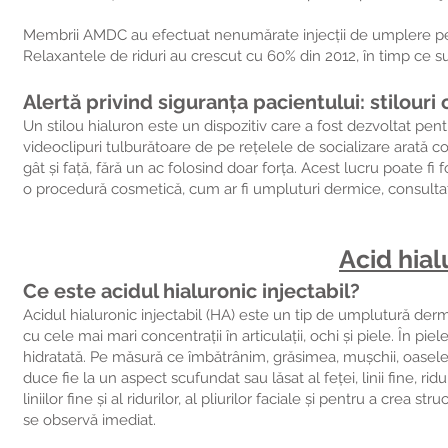
Membrii AMDC au efectuat nenumărate injecții de umplere pentr
Relaxantele de riduri au crescut cu 60% din 2012, în timp ce
Alertă privind siguranța pacientului: stilouri 
Un stilou hialuron este un dispozitiv care a fost dezvoltat pen
videoclipuri tulburătoare de pe rețelele de socializare arată cop
gât și față, fără un ac folosind doar forța. Acest lucru poate f
o procedură cosmetică, cum ar fi umpluturi dermice, consultați e
Acid hial
Ce este acidul hialuronic injectabil?
Acidul hialuronic injectabil (HA) este un tip de umplutură derm
cu cele mai mari concentrații în articulații, ochi și piele. În pi
hidratată. Pe măsură ce îmbătrânim, grăsimea, mușchii, oasele
duce fie la un aspect scufundat sau lăsat al feței, linii fine, ridu
liniilor fine și al ridurilor, al pliurilor faciale și pentru a crea 
se observă imediat.