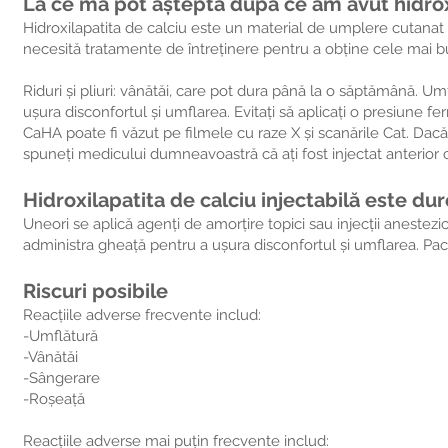
La ce mă pot aștepta după ce am avut hidroxi
Hidroxilapatita de calciu este un material de umplere cutanat 
necesită tratamente de întreținere pentru a obține cele mai bu
Riduri și pliuri:
vânătăi, care pot dura până la o săptămână. Umf
ușura disconfortul și umflarea. Evitați să aplicați o presiune 
CaHA poate fi văzut pe filmele cu raze X și scanările Cat. Dacă
spuneți medicului dumneavoastră că ați fost injectat anterior 
Hidroxilapatita de calciu injectabilă este du
Uneori se aplică agenți de amorțire topici sau injecții anestez
administra gheață pentru a ușura disconfortul și umflarea. Pac
Riscuri posibile
Reacțiile adverse frecvente includ:
-Umflătură
-Vânătăi
-Sângerare
-Roşeaţă
Reacțiile adverse mai puțin frecvente includ: