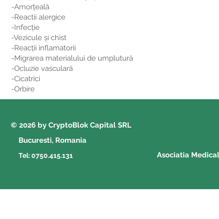
-Amorţeală
-Reactii alergice
-Infecţie
-Vezicule și chist
-Reacții inflamatorii
-Migrarea materialului de umplutură
-Ocluzie vasculară
-Cicatrici
-Orbire
© 2026 by CryptoBlok Capital SRL
Bucuresti, Romania
Asociatia Medica
Tel: 0750.415.131