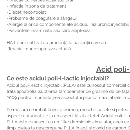
-Infecție cu herpes facial sau oral
-Infecție în zona de tratament
-Diabet necontrolat
-Probleme de coagulare a sângelui
-Alergie la orice componente ale acidului hialuronic injectabil
-Pacientele însărcinate sau care alăptează
HA trebuie utilizat cu prudență la pacienții care au:
-Terapia imunosupresivă actuală
Acid poli-
Ce este acidul poli-l-lactic injectabil?
Acidul poli-l-lactic injectabil (PLLA) este cunoscut comercial 
trata lipoatrofia (subțierea tampoanelor de grăsime de pe față)
2009 pentru îmbunătățirea aspectului pliurilor nazolabiale, modifi
Pe măsură ce îmbătrânim, grăsimea, mușchii, oasele și pielea 
aspect scufundat, fie la un aspect lăsat al feței. Acidul poli-l-l
PLLA este cunoscut ca un filler dermic biostimulator, ceea c
timp, pielea ta descompune PLLA în apă și dioxid de carbon. E