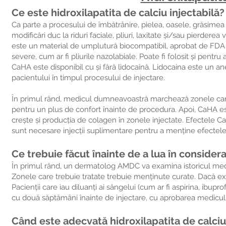
Ce este hidroxilapatita de calciu injectabilă?
Ca parte a procesului de îmbătrânire, pielea, oasele, grăsimea
modificări duc la riduri faciale, pliuri, laxitate și/sau pierderea
este un material de umplutură biocompatibil, aprobat de FDA pe
severe, cum ar fi pliurile nazolabiale. Poate fi folosit și pentr
CaHA este disponibil cu și fără lidocaină. Lidocaina este un an
pacientului în timpul procesului de injectare.
În primul rând, medicul dumneavoastră marchează zonele care t
pentru un plus de confort înainte de procedura. Apoi, CaHA est
crește și producția de colagen în zonele injectate. Efectele C
sunt necesare injecții suplimentare pentru a menține efectele
Ce trebuie făcut înainte de a lua în considera
În primul rând, un dermatolog AMDC va examina istoricul medic
Zonele care trebuie tratate trebuie menținute curate. Dacă exi
Pacienții care iau diluanți ai sângelui (cum ar fi aspirina, ib
cu două săptămâni înainte de injectare, cu aprobarea mediculu
Când este adecvată hidroxilapatita de calciu