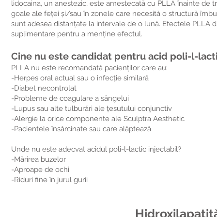
lidocaina, un anestezic, este amestecată cu PLLA înainte de tra
goale ale feței și/sau în zonele care necesită o structură îm
sunt adesea distanțate la intervale de o lună. Efectele PLLA d
suplimentare pentru a menține efectul.
Cine nu este candidat pentru acid poli-l-lact
PLLA nu este recomandată pacienților care au:
-Herpes oral actual sau o infecție similară
-Diabet necontrolat
-Probleme de coagulare a sângelui
-Lupus sau alte tulburări ale țesutului conjunctiv
-Alergie la orice componente ale Sculptra Aesthetic
-Pacientele însărcinate sau care alăptează
Unde nu este adecvat acidul poli-l-lactic injectabil?
-Mărirea buzelor
-Aproape de ochi
-Riduri fine în jurul gurii
Hidroxilapatit