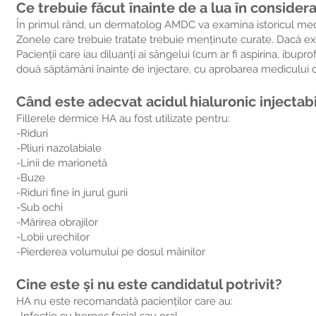
Ce trebuie făcut înainte de a lua în considera
În primul rând, un dermatolog AMDC va examina istoricul medic
Zonele care trebuie tratate trebuie menținute curate. Dacă exi
Pacienții care iau diluanți ai sângelui (cum ar fi aspirina, i
două săptămâni înainte de injectare, cu aprobarea medicului c
Când este adecvat acidul hialuronic injectabi
Fillerele dermice HA au fost utilizate pentru:
-Riduri
-Pliuri nazolabiale
-Linii de marionetă
-Buze
-Riduri fine în jurul gurii
-Sub ochi
-Mărirea obrajilor
-Lobii urechilor
-Pierderea volumului pe dosul mâinilor
Cine este și nu este candidatul potrivit?
HA nu este recomandată pacienților care au: