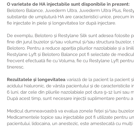
O varietate de HA injectabile sunt disponibile în prezent:
Belotero Balance, Juvederm Ultra, Juvederm Ultra Plus, Restyl
substanțe de umplutură HA are caracteristici unice, precum în ce
fie injectate în piele și longevitatea lor după injectare.
De exemplu, Belotero și Restylane Silk sunt adesea folosite pent
fine din jurul buzelor și/sau volumul și/sau structura buzelor, 
Belotero. Pentru a reduce apariția pliurilor nazolabiale și a li
Restylane Lyft și Belotero Balance pot fi selectate de medicu
frecvent efectuată fie cu Voluma, fie cu Restylane Lyft pentru 
tineresc.
Rezultatele și longevitatea
variază de la pacient la pacient și
acidului hialuronic, de vârsta pacientului și de caracteristicile
6 luni, dar cele din pliurile nazolabiale pot dura 9-12 luni sau
După acest timp, sunt necesare injecții suplimentare pentru a 
Medicul dumneavoastră va evalua zonele feței și/sau buzelor car
Medicamentele topice sau injectabile pot fi utilizate pentru u
pacientului, lidocaina, un anestezic, este amestecată cu mulți din