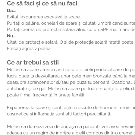
Ce să faci și ce să nu faci
Da...
Evitați expunerea excesivă la soare.
Purtați o pălărie, ochelari de soare și căutați umbră când sunteț
Purtați cremă de protecție solară zilnic cu un SPF mai mare de 
Nu...
Uitați de protecție solară. O zi de protecție solară ratată po
Frecați agresiv pielea.
Ce ar trebui sa stii
Melasma apare atunci când celulele pielii producătoare de p
lucru duce la dezvoltarea unor pete mari bronzate până la maro
deasupra sprâncenelor și/sau pe buza superioară. Ocazional, 
antebrațe și pe gât. Melasma apare pe toate nuanțele pielii, d
poate fi mai frecventă în unele familii.
Expunerea la soare și cantitățile crescute de hormoni feminin
cosmetice și inflamația sunt alți factori precipitanți.
Melasma durează zeci de ani, așa că pacienții vor avea nevoi
adesea cu un regim de îngrijire a pielii compus dintr-o cremă d