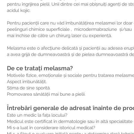
pentru îngrijirea pielii. Unii dintre cei mai obișnuiți agenți de st
acidul kojic.
Pentru pacienții care nu văd îmbunătățirea melasmei lor doar cu
peelinguri chimice superficiale , microdermabraziune și/sau las
mai închise de către un chirurg laser cu experiență.
Melasma este o afecțiune delicată și pacienții au adesea erupț
a avea grijă de dumneavoastră și de pielea dumneavoastră de-a
De ce tratați melasma?
Motivele fizice, emoționale și sociale pentru tratarea melasme
Aspect îmbunătățit.
Stima de sine sporită.
Promovarea sănătății mai bune a pielii.
Întrebări generale de adresat înainte de pr
Este un medic la fața locului?
Medicul este certificat în dermatologie sau în altă specialitat
Mi s-a luat în considerare istoricul medical?