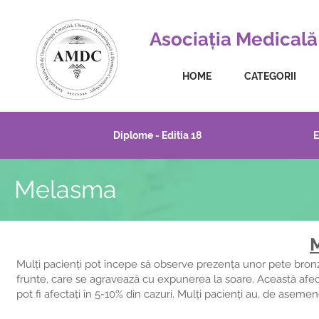
Asociația Medicală
HOME
CATEGORII
Diplome - Editia 18
E
Melasma
Mulți pacienți pot începe să observe prezența unor pete bronzat
frunte, care se agravează cu expunerea la soare. Această afec
pot fi afectați în 5-10% din cazuri. Mulți pacienți au, de ase