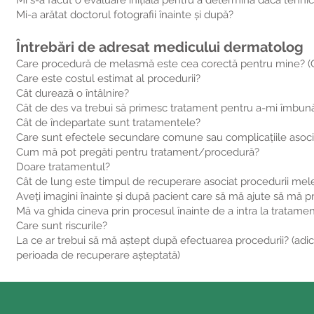
Mi s-a făcut o evaluare inițială pentru a determina dacă tehni
Mi-a arătat doctorul fotografii înainte și după?
Întrebări de adresat medicului dermatolog
Care procedură de melasmă este cea corectă pentru mine? (Ca
Care este costul estimat al procedurii?
Cât durează o întâlnire?
Cât de des va trebui să primesc tratament pentru a-mi îmbun
Cât de îndepartate sunt tratamentele?
Care sunt efectele secundare comune sau complicațiile asoci
Cum mă pot pregăti pentru tratament/procedură?
Doare tratamentul?
Cât de lung este timpul de recuperare asociat procedurii mel
Aveți imagini înainte și după pacient care să mă ajute să mă 
Mă va ghida cineva prin procesul înainte de a intra la tratame
Care sunt riscurile?
La ce ar trebui să mă aștept după efectuarea procedurii? (adică
perioada de recuperare așteptată)